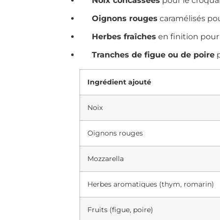
Noix concassées
pour le croquan
Oignons rouges
caramélisés pou
Herbes fraîches
en finition pour
Tranches de figue ou de poire
p
Ingrédient ajouté
Noix
Oignons rouges
Mozzarella
Herbes aromatiques (thym, romarin)
Fruits (figue, poire)