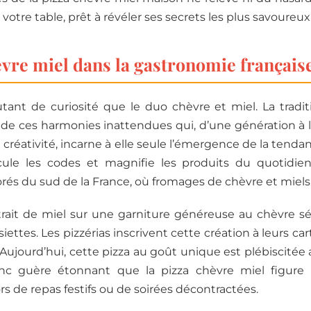
otre table, prêt à révéler ses secrets les plus savoureux
èvre miel dans la gastronomie français
utant de curiosité que le duo chèvre et miel. La tradit
ole de ces harmonies inattendues qui, d’une génération à l’
la créativité, incarne à elle seule l’émergence de la ten
ule les codes et magnifie les produits du quotidien.
orés du sud de la France, où fromages de chèvre et miels
rait de miel sur une garniture généreuse au chèvre séd
ettes. Les pizzérias inscrivent cette création à leurs cart
 Aujourd’hui, cette pizza au goût unique est plébiscité
 donc guère étonnant que la pizza chèvre miel figure
s de repas festifs ou de soirées décontractées.