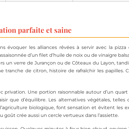
tion parfaite et saine
ns évoquer les alliances rêvées à servir avec la pizza
assaisonnée d’un filet d’huile de noix ou de vinaigre bals
rs un verre de Jurançon ou de Côteaux du Layon, tandis
 tranche de citron, histoire de rafraîchir les papilles
privation. Une portion raisonnable autour d’un quart 
aisir que d’équilibre. Les alternatives végétales, telle
l’agriculture biologique, font sensation et évitent les e
s du goût crée aussi un cercle vertueux dans l’assiette.
a cuisson. Quelques minutes à four bien chaud, enviro