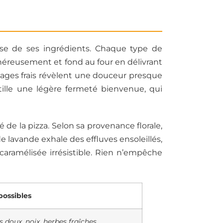
use de ses ingrédients. Chaque type de
énéreusement et fond au four en délivrant
omages frais révèlent une douceur presque
stille une légère fermeté bienvenue, qui
 de la pizza. Selon sa provenance florale,
de lavande exhale des effluves ensoleillés,
caramélisée irrésistible. Rien n’empêche
possibles
doux, noix, herbes fraîches