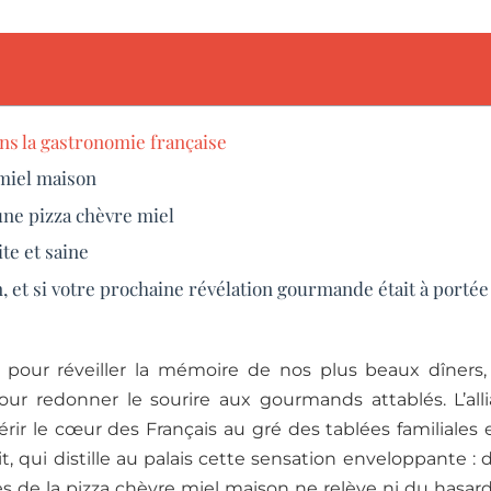
ans la gastronomie française
 miel maison
une pizza chèvre miel
te et saine
 et si votre prochaine révélation gourmande était à portée
sine pour réveiller la mémoire de nos plus beaux dîn
r redonner le sourire aux gourmands attablés. L’all
ir le cœur des Français au gré des tablées familiales e
it, qui distille au palais cette sensation enveloppante 
ès de la pizza chèvre miel maison ne relève ni du hasar