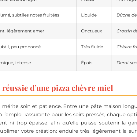
fumé, subtiles notes fruitées
Liquide
Bûche de
ant, légèrement amer
Onctueux
Crottin d
ubtil, peu prononcé
Très fluide
Chèvre fr
amique, intense
Épais
Demi-sec
 réussie d’une pizza chèvre miel
i mérite soin et patience. Entre une pâte maison lon
 l’emploi rassurante pour les soirs pressés, chaque op
ent ni trop épaisse, afin qu’elle puisse soutenir la ga
ublimer votre création: enduire très légèrement la su