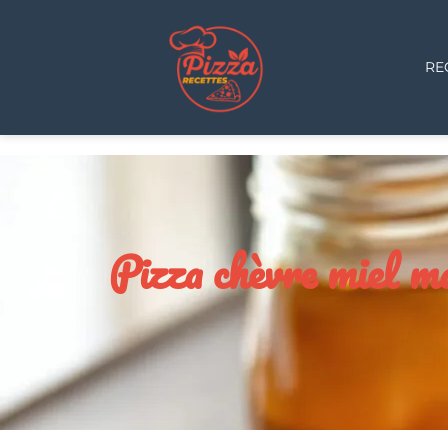
RE
Pizza chèvre miel mai