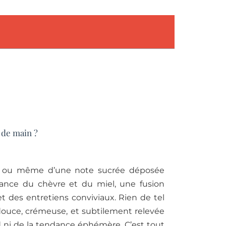
 de main ?
ers, ou même d’une note sucrée déposée
iance du chèvre et du miel, une fusion
t des entretiens conviviaux. Rien de tel
: douce, crémeuse, et subtilement relevée
d ni de la tendance éphémère. C’est tout