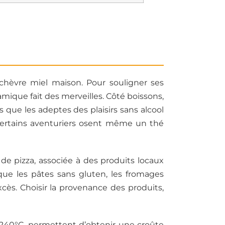
 chèvre miel maison. Pour souligner ses
amique fait des merveilles. Côté boissons,
 que les adeptes des plaisirs sans alcool
. Certains aventuriers osent même un thé
de pizza, associée à des produits locaux
s que les pâtes sans gluten, les fromages
xcès. Choisir la provenance des produits,
n 240°C, permettent d’obtenir une croûte