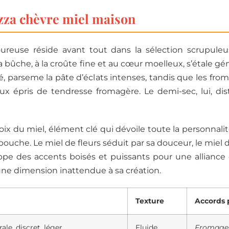
izza chèvre miel maison
oureuse réside avant tout dans la sélection scrupule
 bûche, à la croûte fine et au cœur moelleux, s’étale g
sé, parseme la pâte d’éclats intenses, tandis que les fr
ceux épris de tendresse fromagère. Le demi-sec, lui, di
ix du miel, élément clé qui dévoile toute la personnalité
bouche. Le miel de fleurs séduit par sa douceur, le miel 
ppe des accents boisés et puissants pour une alliance 
r une dimension inattendue à sa création.
Texture
Accords 
ale, discret, léger
Fluide
Fromages 