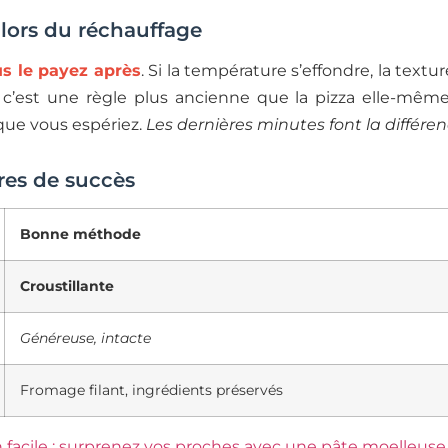
 lors du réchauffage
us le payez après
. Si la température s’effondre, la text
, c’est une règle plus ancienne que la pizza elle-mêm
 que vous espériez.
Les dernières minutes font la différen
ères de succès
Bonne méthode
Croustillante
Généreuse, intacte
Fromage filant, ingrédients préservés
 facile : surprenez vos proches avec une pâte moelleuse e