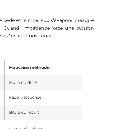
ure cède et le moelleux s’évapore, presque
e. Quand l’impatience force une cuisson
ce, il ne faut pas céder
.
Mauvaise méthode
Molle ou dure
Fade, desséchée
Brûlé ou recuit
t garnie à l’italienne