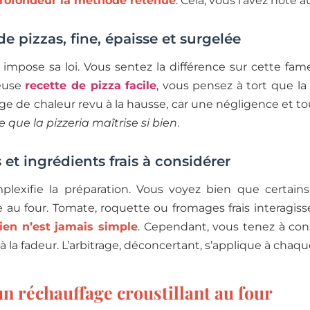
profondeur la méthode retenue
. Cela, vous l’avez noté 
de pizzas, fine, épaisse et surgelée
e impose sa loi. Vous sentez la différence sur cette fame
meuse
recette de pizza facile
, vous pensez à tort que la 
e de chaleur revu à la hausse, car une négligence et to
 que la pizzeria maîtrise si bien
.
 et ingrédients frais à considérer
lexifie la préparation. Vous voyez bien que certains 
 au four. Tomate, roquette ou fromages frais interagiss
rien n’est jamais simple
. Cependant, vous tenez à con
 à la fadeur. L’arbitrage, déconcertant, s’applique à chaq
n réchauffage croustillant au four